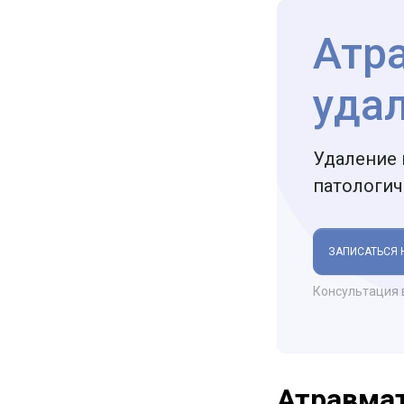
Атр
уда
Удаление 
патологи
ЗАПИСАТЬСЯ 
Консультация 
Атравмат