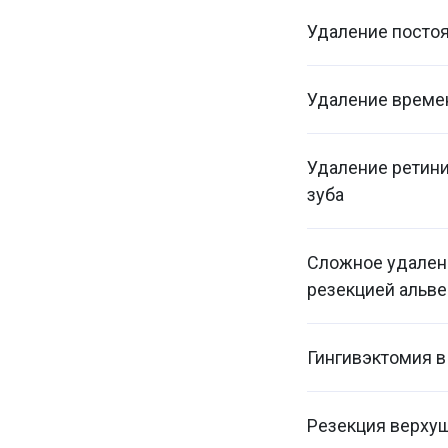
Удаление постоя
Удаление време
Удаление ретини
зуба
Сложное удалени
резекцией альве
Гингивэктомия в
Резекция верхуш