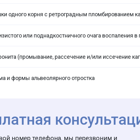
ки одного корня с ретроградным пломбированием к
зистого или поднадкостничного очага воспаления в 
онита (промывание, рассечение и/или иссечение к
ма и формы альвеолярного отростка
платная консультац
вой номер телефона, мы перезвоним и