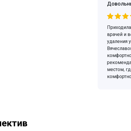
Довольн
Приходила 
врачей и в
удаления у
Вячеславов
комфортно
рекомендац
местом, гд
комфортно
лектив