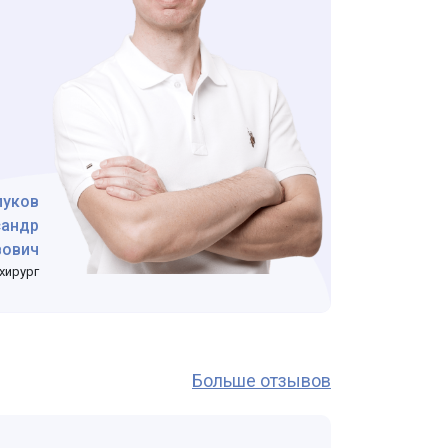
луков
сандр
вович
хирург
Больше отзывов