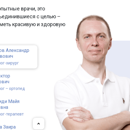
опытные врачи, это
ъединившиеся с целью –
меть красивую и здоровую
ов Александр
авович
ог-хирург
иктор
ович
ог – ортопед
иди Майя
евна
ог-терапевт
а Заира