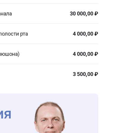
анала
30 000,00 ₽
полости рта
4 000,00 ₽
апюшона)
4 000,00 ₽
3 500,00 ₽
ия