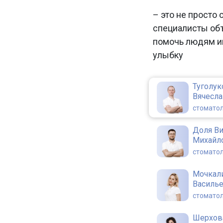
– это не просто 
специалисты об
помочь людям и
улыбку
Туголук
Вячесл
стоматол
Доля В
Михайл
стоматол
Мочкал
Василь
стоматол
Шерхов