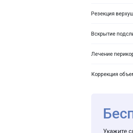
Резекция верхуш
Вскрытие подсли
Лечение перикор
Коррекция объе
Бес
Укажите с