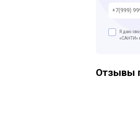
Я даю св
«САНТИ»
Отзывы 