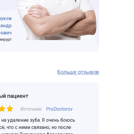
луков
сандр
вович
хирург
Больше отзывов
ый пациент
Источник:
ProDoctorov
на удаление зуба. Я очень боюсь
сё, что с ними связано, но после