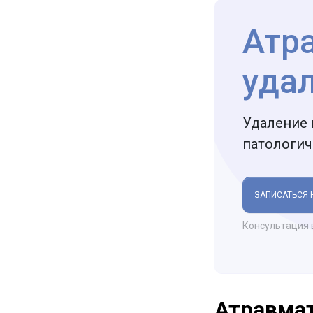
Атр
уда
Удаление 
патологи
ЗАПИСАТЬСЯ 
Консультация 
Атравмат