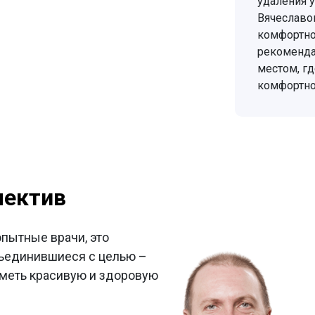
удаления у
Вячеславов
комфортно
рекомендац
местом, гд
комфортно
лектив
опытные врачи, это
ъединившиеся с целью –
меть красивую и здоровую