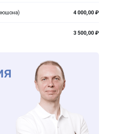
апюшона)
4 000,00 ₽
3 500,00 ₽
ия