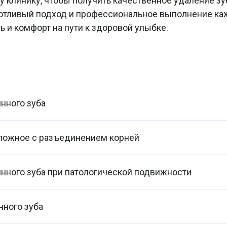
у клинику, чтобы получить качественное удаление з
отливый подход и профессиональное выполнение ка
ь и комфорт на пути к здоровой улыбке.
нного зуба
сложное с разъединением корней
нного зуба при патологической подвижности
нного зуба