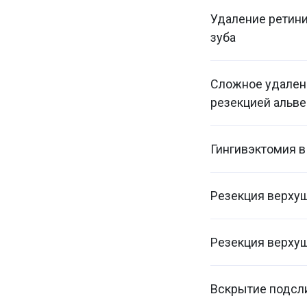
Удаление ретини
зуба
Сложное удалени
резекцией альве
Гингивэктомия в
Резекция верхуш
Резекция верхуш
Вскрытие подсли