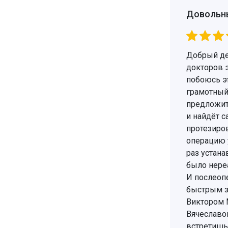
Довольн
Добрый ден
докторов э
побоюсь эт
грамотный 
предложит
и найдёт 
протезиро
операцию 
раз устана
было нереа
И послеоп
быстрым з
Виктором 
Вячеславо
встретишь,