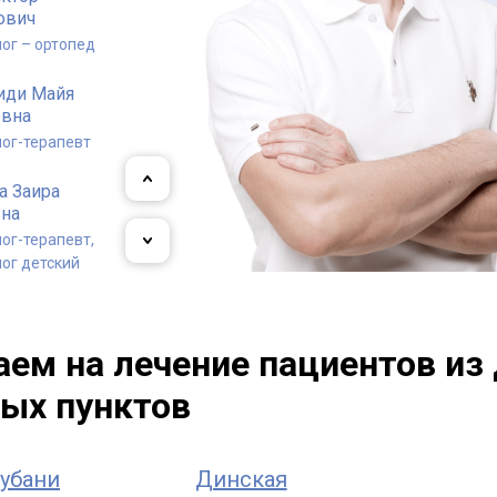
ович
ог – ортопед
иди Майя
евна
ог-терапевт
а Заира
вна
ог-терапевт,
ог детский
 Владислав
ндрович
ем на лечение пациентов из 
ог-терапевт
ых пунктов
убани
Динская