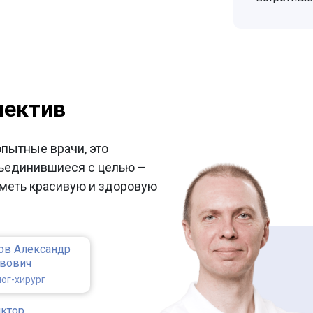
лектив
опытные врачи, это
ъединившиеся с целью –
меть красивую и здоровую
ов Александр
авович
ог-хирург
иктор