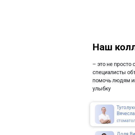
Наш кол
– это не просто 
специалисты об
помочь людям и
улыбку
Туголук
Вячесл
стоматол
Доля В