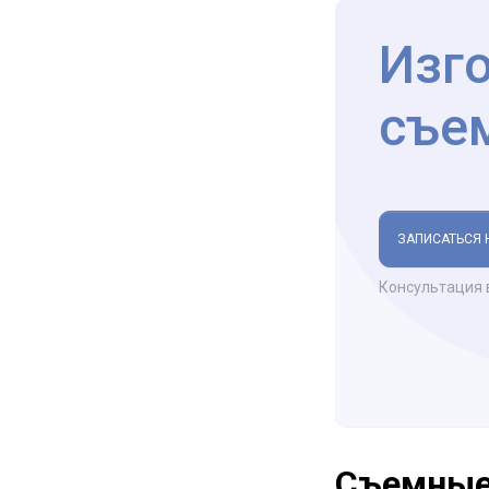
Изг
съе
ЗАПИСАТЬСЯ 
Консультация 
Съемные 