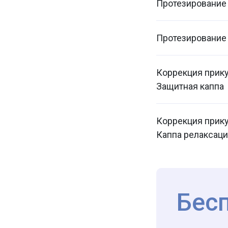
Протезирование
Протезирование
Коррекция прик
Защитная каппа
Коррекция прик
Каппа релаксац
Бес