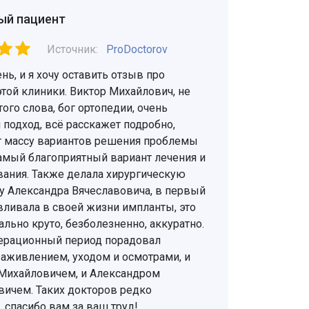
ый пациент
Источник:
ProDoctorov
ь, и я хочу оставить отзыв про
той клиники. Виктор Михайлович, не
ого слова, бог ортопедии, очень
подход, всё расскажет подробно,
 массу вариантов решения проблемы
самый благоприятный вариант лечения и
вания. Также делала хирургическую
у Александра Вячеславовича, в первый
вливала в своей жизни импланты, это
льно круто, безболезненно, аккуратно.
ерационный период порадовал
аживлением, уходом и осмотрами, и
Михайловичем, и Александром
вичем. Таких докторов редко
 спасибо вам за ваш труд!