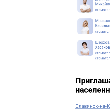
Михайл
стоматол
Мочкал
Василь
стоматол
Шерхов
Хасано
стоматол
стоматол
Мишота
Алекса
Приглаша
стоматол
населенн
Славянск-на-К