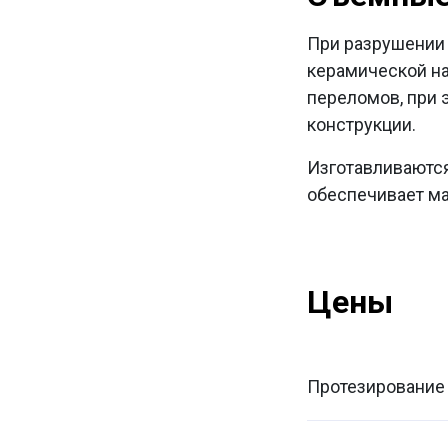
При разрушении 
керамической на
переломов, при э
конструкции.
Изготавливаютс
обеспечивает ма
Цены
Протезирование