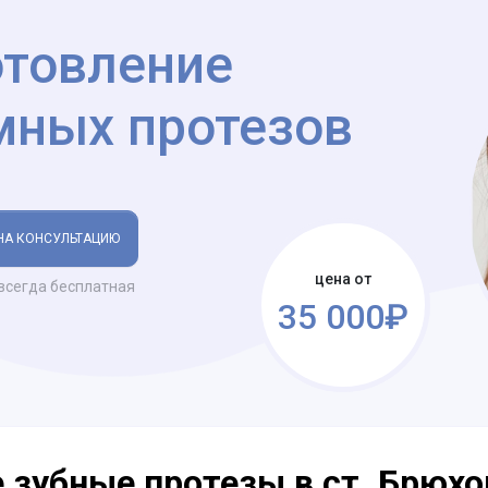
отовление
мных протезов
НА КОНСУЛЬТАЦИЮ
цена от
всегда бесплатная
35 000₽
зубные протезы в ст. Брюх