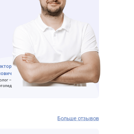
иктор
лович
олог –
ртопед
Больше отзывов