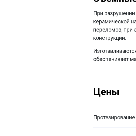
При разрушении 
керамической на
переломов, при э
конструкции.
Изготавливаютс
обеспечивает ма
Цены
Протезирование