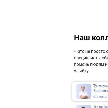
Наш кол
– это не просто 
специалисты об
помочь людям и
улыбку
Туголук
Вячесл
стоматол
Доля В