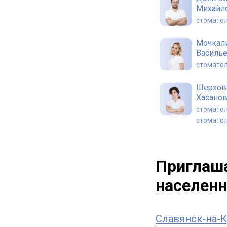
Михайл
стоматол
Мочкал
Василь
стоматол
Шерхов
Хасано
стоматол
стоматол
Мишота
Алекса
Приглаша
стоматол
населенн
Славянск-на-К