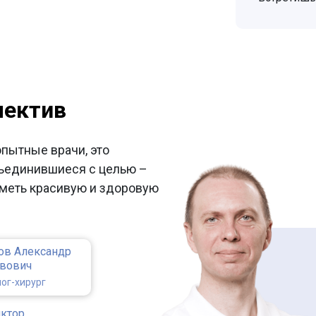
лектив
опытные врачи, это
ъединившиеся с целью –
меть красивую и здоровую
ов Александр
авович
ог-хирург
иктор