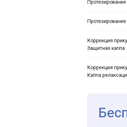
Протезирование
Протезирование
Коррекция прик
Защитная каппа
Коррекция прик
Каппа релаксац
Бес