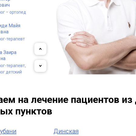
ович
ог – ортопед
иди Майя
евна
ог-терапевт
а Заира
вна
ог-терапевт,
ог детский
 Владислав
ндрович
ем на лечение пациентов из 
ог-терапевт
ых пунктов
убани
Динская