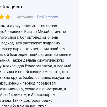
ый пациент
Источник:
ProDoctorov
ь, и я хочу оставить отзыв про
той клиники. Виктор Михайлович, не
ого слова, бог ортопедии, очень
подход, всё расскажет подробно,
 массу вариантов решения проблемы
самый благоприятный вариант лечения и
вания. Также делала хирургическую
у Александра Вячеславовича, в первый
вливала в своей жизни импланты, это
льно круто, безболезненно, аккуратно.
ерационный период порадовал
аживлением, уходом и осмотрами, и
Михайловичем, и Александром
вичем. Таких докторов редко
 спасибо вам за ваш труд!