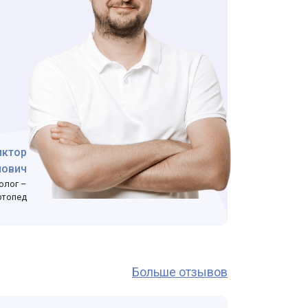
иктор
лович
олог –
ртопед
Больше отзывов