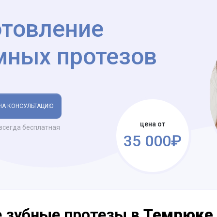
отовление
мных протезов
НА КОНСУЛЬТАЦИЮ
цена от
всегда бесплатная
35 000₽
 зубные протезы в
Темрюке