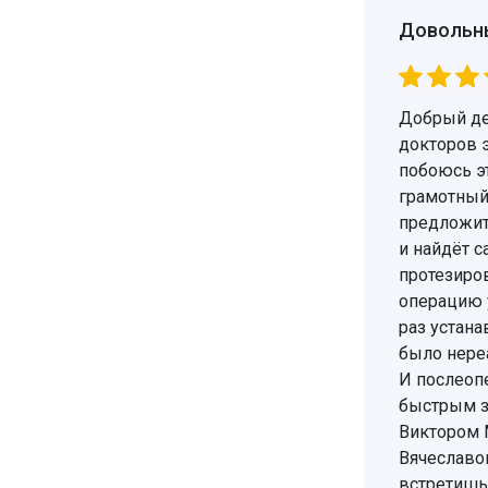
Довольн
Добрый ден
докторов э
побоюсь эт
грамотный 
предложит
и найдёт 
протезиро
операцию 
раз устана
было нереа
И послеоп
быстрым з
Виктором 
Вячеславо
встретишь,