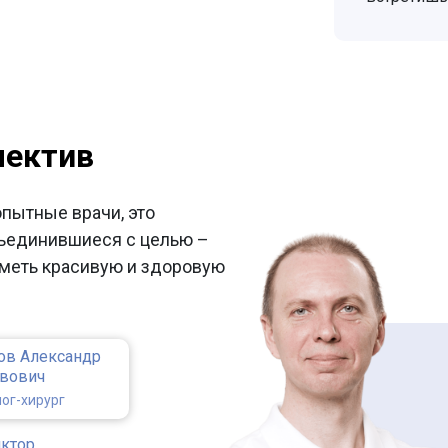
лектив
опытные врачи, это
ъединившиеся с целью –
меть красивую и здоровую
ов Александр
авович
ог-хирург
иктор