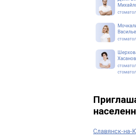
Михайл
стоматол
Мочкал
Василь
стоматол
Шерхов
Хасано
стоматол
стоматол
Мишота
Алекса
Приглаша
стоматол
населенн
Славянск-на-К