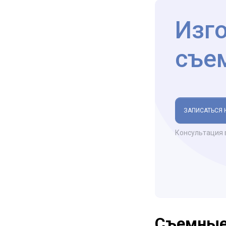
Изг
съе
ЗАПИСАТЬСЯ 
Консультация 
Съемные 