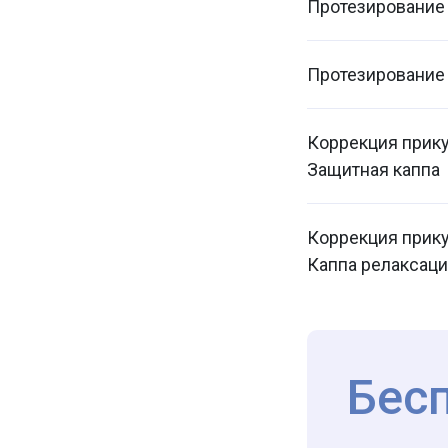
Протезирование
Протезирование
Коррекция прик
Защитная каппа
Коррекция прик
Каппа релаксац
Бес