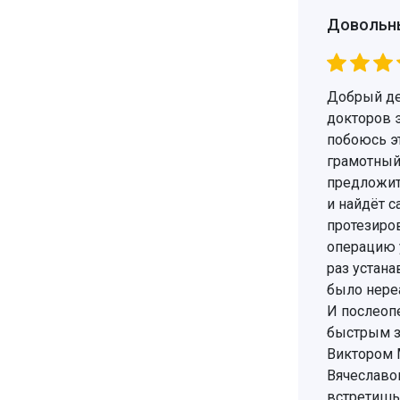
Довольн
Добрый ден
докторов э
побоюсь эт
грамотный 
предложит
и найдёт 
протезиро
операцию 
раз устана
было нереа
И послеоп
быстрым з
Виктором 
Вячеславо
встретишь,