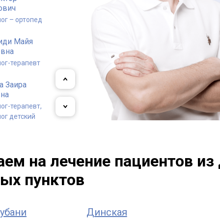
ович
ог – ортопед
иди Майя
евна
ог-терапевт
а Заира
вна
ог-терапевт,
ог детский
 Владислав
ндрович
ем на лечение пациентов из 
ог-терапевт
ых пунктов
убани
Динская