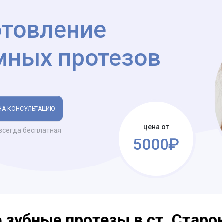
отовление
мных протезов
НА КОНСУЛЬТАЦИЮ
цена от
всегда бесплатная
5000₽
зубные протезы в ст. Старо