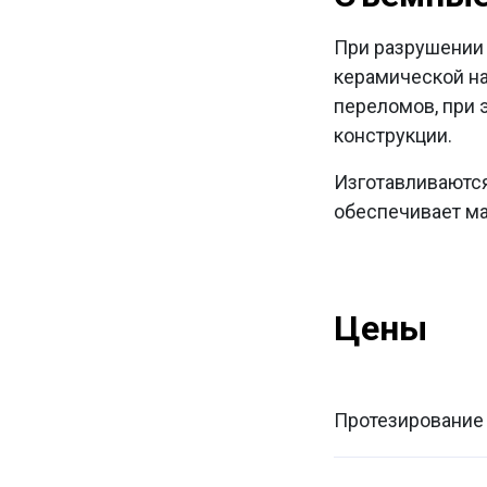
При разрушении 
керамической на
переломов, при э
конструкции.
Изготавливаютс
обеспечивает ма
Цены
Протезирование