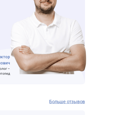
иктор
лович
олог –
ртопед
Больше отзывов