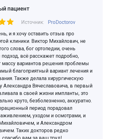
ый пациент
Источник:
ProDoctorov
ь, и я хочу оставить отзыв про
той клиники. Виктор Михайлович, не
ого слова, бог ортопедии, очень
подход, всё расскажет подробно,
 массу вариантов решения проблемы
самый благоприятный вариант лечения и
вания. Также делала хирургическую
у Александра Вячеславовича, в первый
вливала в своей жизни импланты, это
льно круто, безболезненно, аккуратно.
ерационный период порадовал
аживлением, уходом и осмотрами, и
Михайловичем, и Александром
вичем. Таких докторов редко
 спасибо вам за ваш труд!