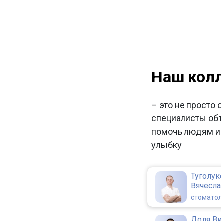
Наш кол
– это не просто 
специалисты об
помочь людям и
улыбку
Туголук
Вячесл
стоматол
Доля В