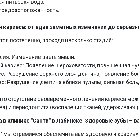
я питьевая вода.
 предрасположенность.
я кариеса: от едва заметных изменений до серьез
тся постепенно, проходя несколько стадий:
адия: Изменение цвета эмали.
й кариес: Появление шероховатости, повышенная чув
ес: Разрушение верхнего слоя дентина, появление бол
иес: Разрушение дентина вблизи пульпы, сильная бо
что отсутствие своевременного лечения кариеса мож
а) и периодонтита (воспаления тканей, удерживающих
 в клинике "Санти" в Лабинске. Здоровые зубы – в
и" мы стремимся обеспечить вам здоровую и красив