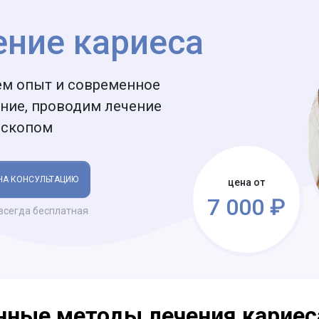
ение кариеса
ем опыт и современное
ние, проводим лечение
оскопом
НА КОНСУЛЬТАЦИЮ
цена от
7 000 ₽
всегда бесплатная
ные методы лечения кариес