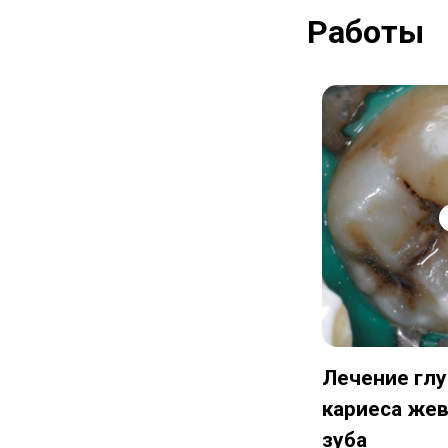
Работы
Лечение среднего кариеса
Лечение гл
со скрытой полостью
кариеса же
зуба