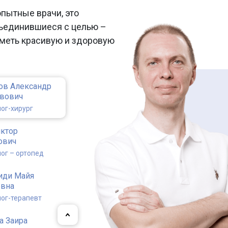
опытные врачи, это
ъединившиеся с целью –
меть красивую и здоровую
ов Александр
авович
ог-хирург
иктор
ович
ог – ортопед
иди Майя
евна
ог-терапевт
а Заира