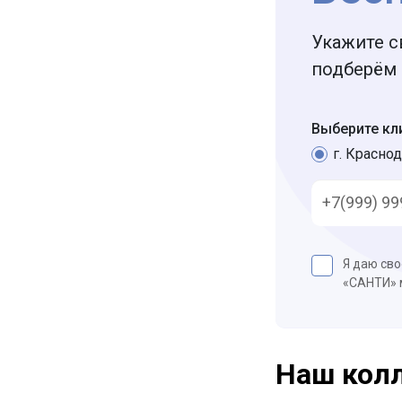
Укажите с
подберём 
Выберите кл
г. Краснод
Я даю св
«САНТИ»
Наш кол