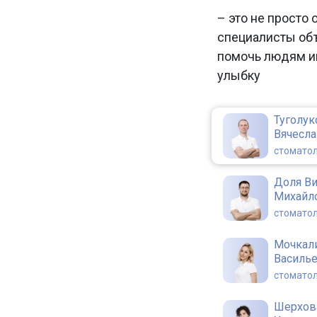
– это не просто 
специалисты об
помочь людям и
улыбку
Туголук
Вячесл
стоматол
Доля В
Михайл
стоматол
Мочкал
Василь
стоматол
Шерхов