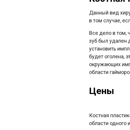
Данный вид хиру
в том случае, е
Все дело в том,
зуб был удален 
установить импла
будет оголена, 
окружающих импл
области гайморо
Цены
Костная пластик
области одного 