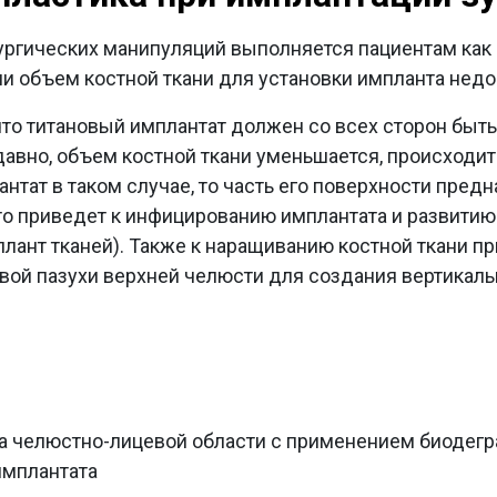
ргических манипуляций выполняется пациентам как 
сли объем костной ткани для установки импланта недо
 что титановый имплантат должен со всех сторон быть
давно, объем костной ткани уменьшается, происходит
нтат в таком случае, то часть его поверхности пред
это приведет к инфицированию имплантата и развити
ант тканей). Также к наращиванию костной ткани пр
вой пазухи верхней челюсти для создания вертикаль
а челюстно-лицевой области с применением биодег
имплантата