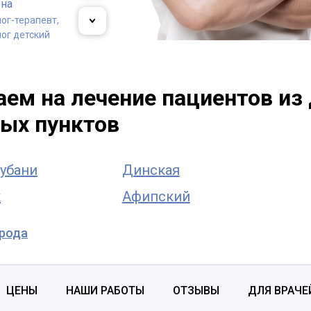
вна
ог-терапевт,
ог детский
 Владислав
ндрович
ем на лечение пациентов из 
ог-терапевт
ых пунктов
убани
Динская
к
Афипский
орода
ЦЕНЫ
НАШИ РАБОТЫ
ОТЗЫВЫ
ДЛЯ ВРАЧЕ