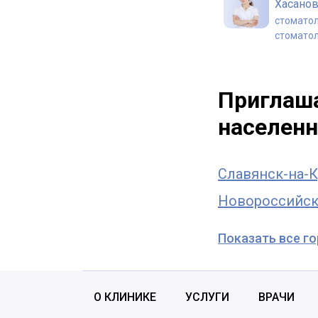
Хасано
стоматол
стоматол
Мишота
Алекса
Приглаша
стоматол
населенн
Славянск-на-К
Новороссийс
Показать все г
О КЛИНИКЕ
УСЛУГИ
ВРАЧИ