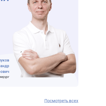
луков
сандр
вович
хирург
Посмотреть всех