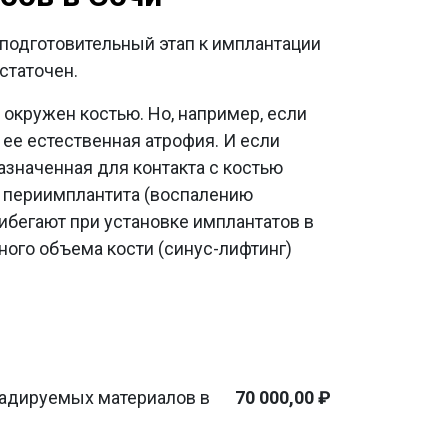
подготовительный этап к имплантации
статочен.
 окружен костью. Но, например, если
 ее естественная атрофия. И если
назначенная для контакта с костью
ю периимплантита (воспалению
ибегают при установке имплантатов в
ного объема кости (синус-лифтинг)
радируемых материалов в
70 000,00 ₽