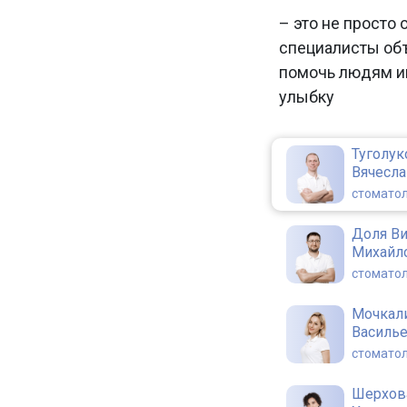
– это не просто 
специалисты об
помочь людям и
улыбку
Туголук
Вячесл
стоматол
Доля В
Михайл
стоматол
Мочкал
Василь
стоматол
Шерхов