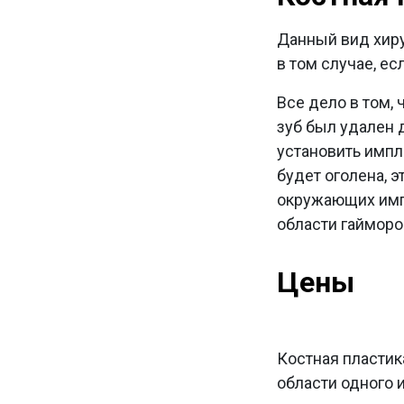
Данный вид хиру
в том случае, е
Все дело в том,
зуб был удален 
установить импла
будет оголена, 
окружающих импл
области гайморо
Цены
Костная пластик
области одного 