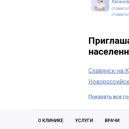
Хасано
стоматол
стоматол
Мишота
Алекса
Приглаша
стоматол
населенн
Славянск-на-К
Новороссийс
Показать все г
О КЛИНИКЕ
УСЛУГИ
ВРАЧИ