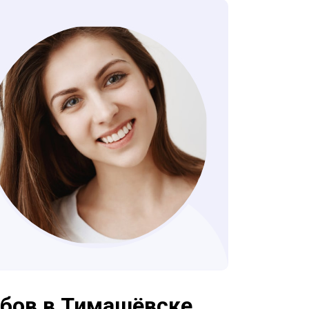
убов в Тимашёвске