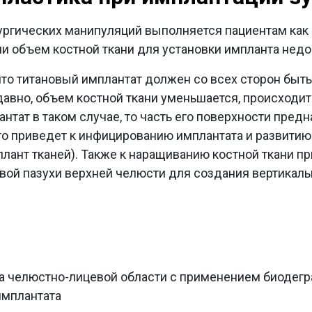
ргических манипуляций выполняется пациентам как 
сли объем костной ткани для установки импланта недо
 что титановый имплантат должен со всех сторон быть
давно, объем костной ткани уменьшается, происходит
нтат в таком случае, то часть его поверхности пред
это приведет к инфицированию имплантата и развити
ант тканей). Также к наращиванию костной ткани пр
вой пазухи верхней челюсти для создания вертикаль
а челюстно-лицевой области с применением биодег
имплантата