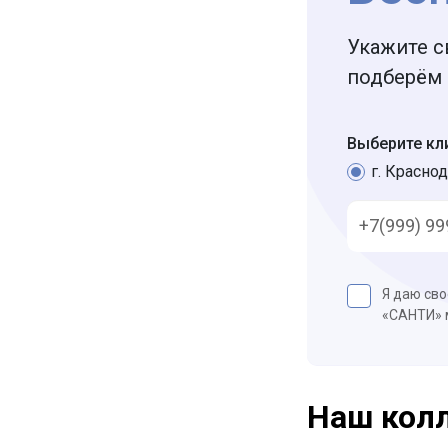
Укажите с
подберём 
Выберите кл
г. Краснод
Я даю св
«САНТИ»
Наш кол