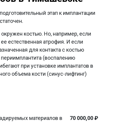
подготовительный этап к имплантации
статочен.
 окружен костью. Но, например, если
 ее естественная атрофия. И если
назначенная для контакта с костью
ю периимплантита (воспалению
ибегают при установке имплантатов в
ного объема кости (синус-лифтинг)
радируемых материалов в
70 000,00 ₽