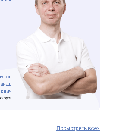
луков
сандр
вович
хирург
Посмотреть всех