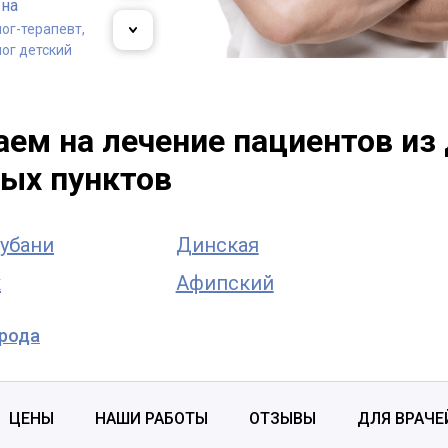
вна
ог-терапевт,
ог детский
 Владислав
ндрович
ем на лечение пациентов из 
ог-терапевт
ых пунктов
убани
Динская
к
Афипский
орода
ЦЕНЫ
НАШИ РАБОТЫ
ОТЗЫВЫ
ДЛЯ ВРАЧЕ