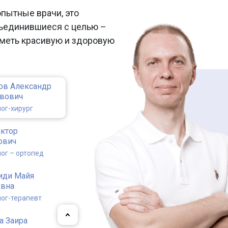
опытные врачи, это
ъединившиеся с целью –
меть красивую и здоровую
ов Александр
авович
ог-хирург
иктор
ович
ог – ортопед
иди Майя
евна
ог-терапевт
а Заира