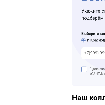
Укажите с
подберём 
Выберите кл
г. Краснод
Я даю св
«САНТИ»
Наш кол