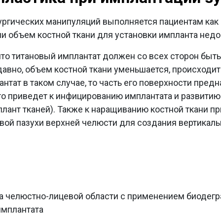
ргических манипуляций выполняется пациентам как 
сли объем костной ткани для установки импланта недо
 что титановый имплантат должен со всех сторон быть
давно, объем костной ткани уменьшается, происходит
нтат в таком случае, то часть его поверхности пред
это приведет к инфицированию имплантата и развити
ант тканей). Также к наращиванию костной ткани пр
вой пазухи верхней челюсти для создания вертикаль
а челюстно-лицевой области с применением биодег
имплантата