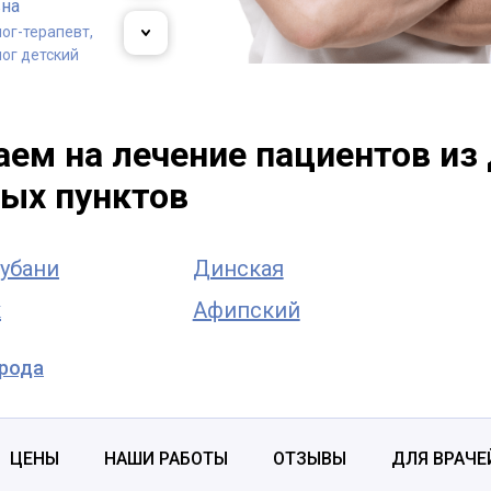
вна
ог-терапевт,
ог детский
 Владислав
ндрович
ем на лечение пациентов из 
ог-терапевт
ых пунктов
убани
Динская
к
Афипский
орода
ЦЕНЫ
НАШИ РАБОТЫ
ОТЗЫВЫ
ДЛЯ ВРАЧЕ