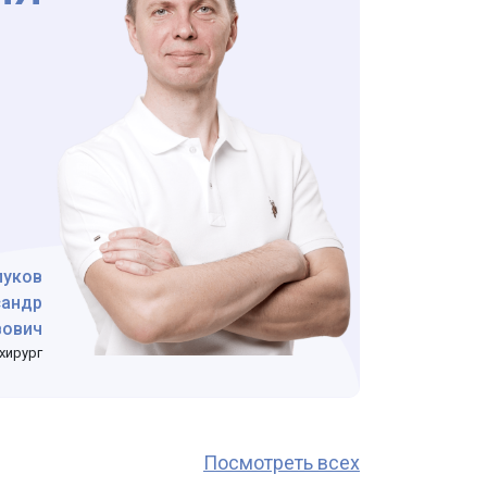
луков
сандр
вович
хирург
Посмотреть всех