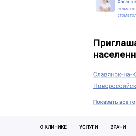
Хасано
стоматол
стоматол
Мишота
Алекса
Приглаша
стоматол
населенн
Славянск-на-К
Новороссийс
Показать все г
О КЛИНИКЕ
УСЛУГИ
ВРАЧИ