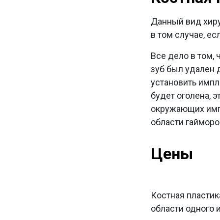
Данный вид хиру
в том случае, е
Все дело в том,
зуб был удален 
установить импла
будет оголена, 
окружающих импл
области гайморо
Цены
Костная пластик
области одного 