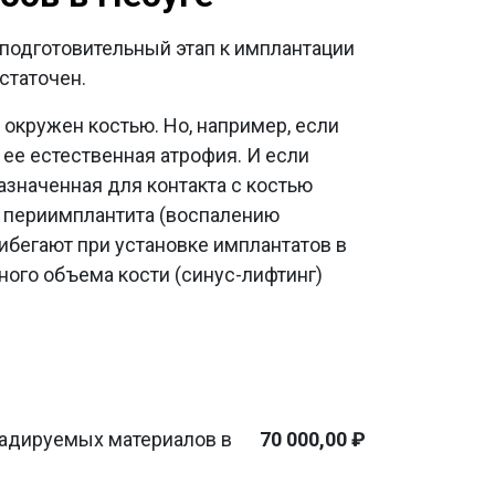
подготовительный этап к имплантации
статочен.
 окружен костью. Но, например, если
 ее естественная атрофия. И если
назначенная для контакта с костью
ю периимплантита (воспалению
ибегают при установке имплантатов в
ного объема кости (синус-лифтинг)
радируемых материалов в
70 000,00 ₽