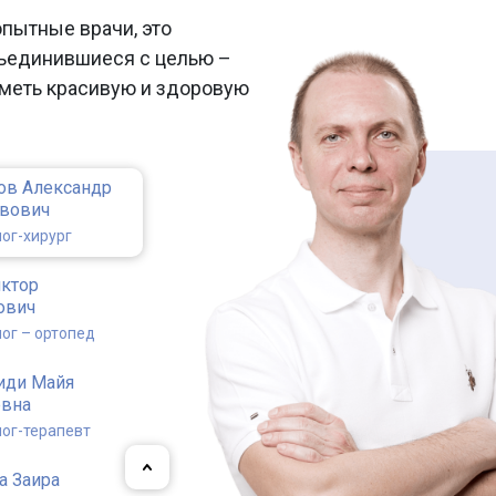
опытные врачи, это
ъединившиеся с целью –
меть красивую и здоровую
ов Александр
авович
ог-хирург
иктор
ович
ог – ортопед
иди Майя
евна
ог-терапевт
а Заира