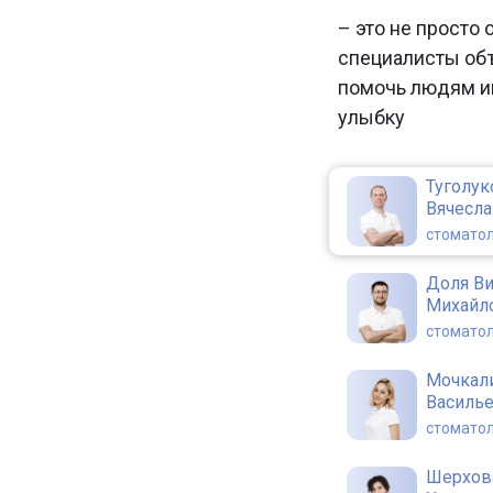
– это не просто 
специалисты об
помочь людям и
улыбку
Туголук
Вячесл
стоматол
Доля В
Михайл
стоматол
Мочкал
Василь
стоматол
Шерхов